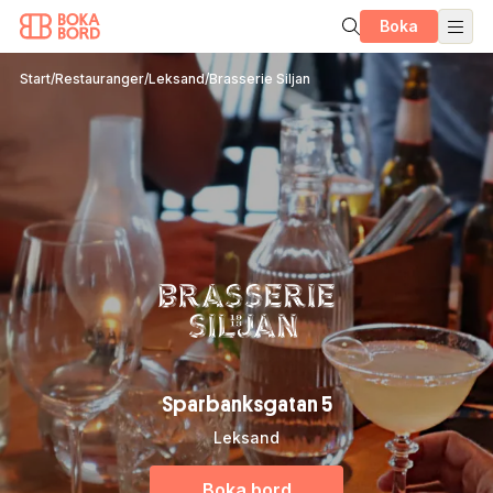
Boka
Start
/
Restauranger
/
Leksand
/
Brasserie Siljan
Sparbanksgatan 5
Leksand
Boka bord