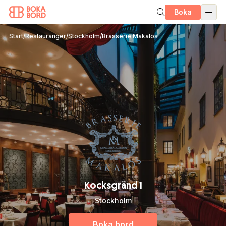
Boka
Start
/
Restauranger
/
Stockholm
/
Brasserie Makalös
Kocksgränd 1
Stockholm
Boka bord