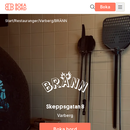
Boka
Start
/
Restauranger
/
Varberg
/
BRÄNN
Skeppsgatan 8
Varberg
Boka bord