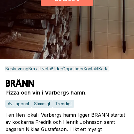
Beskrivning
Bra att veta
Bilder
Öppettider
Kontakt
Karta
BRÄNN
Pizza och vin i Varbergs hamn.
Avslappnat
Stimmigt
Trendigt
I en liten lokal i Varbergs hamn ligger BRÄNN startat
av kockarna Fredrik och Henrik Johnsson samt
bagaren Niklas Gustafsson. I likt ett mysigt