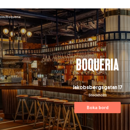
olm
/
Boqueria
Jakobsbergsgatan 17
Stockholm
Boka bord