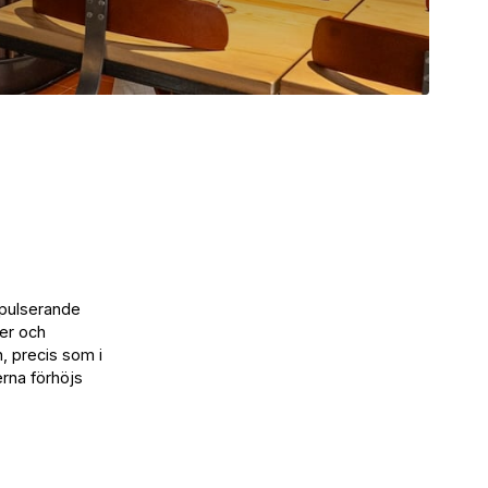
 pulserande
ter och
, precis som i
erna förhöjs