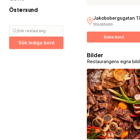
Östersund
Jakobsbergsgatan 1
Stockholm
Sök restaurang
Boka bord
Sök lediga bord
Bilder
Restaurangens egna bild