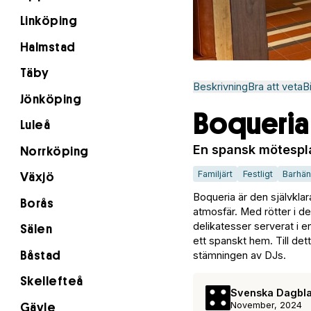
Linköping
Halmstad
Täby
Beskrivning
Bra att veta
B
Jönköping
Boqueria
Luleå
En spansk mötespla
Norrköping
Familjärt
Festligt
Barhä
Växjö
Boqueria är den självkla
Borås
atmosfär. Med rötter i d
delikatesser serverat i 
Sälen
ett spanskt hem. Till det
Båstad
stämningen av DJs.
Skellefteå
Svenska Dagbl
November, 2024
Gävle