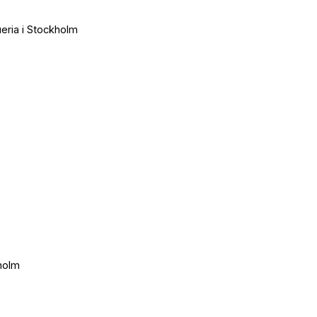
ueria i Stockholm
e
kholm