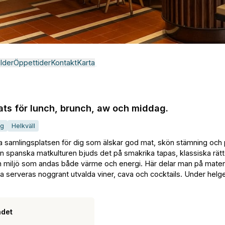
ilder
Öppettider
Kontakt
Karta
ts för lunch, brunch, aw och middag.
ng
Helkväll
ra samlingsplatsen för dig som älskar god mat, skön stämning och
en spanska matkulturen bjuds det på smakrika tapas, klassiska rät
en miljö som andas både värme och energi. Här delar man på maten
ta serveras noggrant utvalda viner, cava och cocktails. Under helg
adet