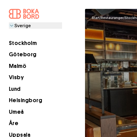
Start
/
Restauranger
/
Stockh
Sverige
Stockholm
Göteborg
Malmö
Visby
Lund
Helsingborg
Umeå
Åre
Uppsala