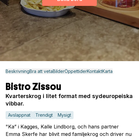
Beskrivning
Bra att veta
Bilder
Öppettider
Kontakt
Karta
Bistro Zissou
Kvarterskrog i litet format med sydeuropeiska
vibbar.
Avslappnat
Trendigt
Mysigt
"Ka” i Kagges, Kalle Lindborg, och hans partner
Emma Skerfe har blivit med familjekrog och driver nu