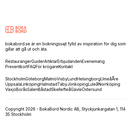
bokabord.se är en bokningssajt fylld av inspiration för dig som
gillar att gå ut och äta.
Restauranger
Guider
Artiklar
Erbjudanden
Evenemang
Presentkort
FAQ
För krögare
Kontakt
Stockholm
Göteborg
Malmö
Visby
Lund
Helsingborg
Umeå
Åre
Uppsala
Linköping
Halmstad
Täby
Jönköping
Luleå
Norrköping
Växjö
Borås
Sälen
Båstad
Skellefteå
Gävle
Östersund
Copyright 2026 - BokaBord Nordic AB, Styckjunkargatan 1, 114
35 Stockholm