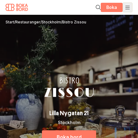
Boka
Start
/
Restauranger
/
Stockholm
/
Bistro Zissou
Lilla Nygatan 21
Stockholm
Boka bord