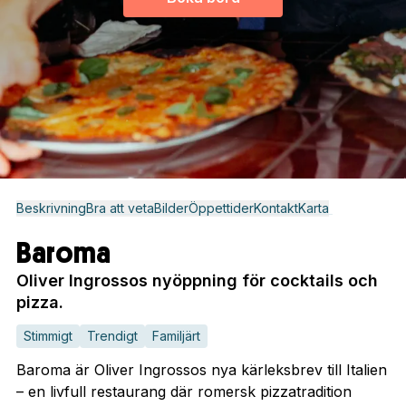
Beskrivning
Bra att veta
Bilder
Öppettider
Kontakt
Karta
Baroma
Oliver Ingrossos nyöppning för cocktails och
pizza.
Stimmigt
Trendigt
Familjärt
Baroma är Oliver Ingrossos nya kärleksbrev till Italien
– en livfull restaurang där romersk pizzatradition