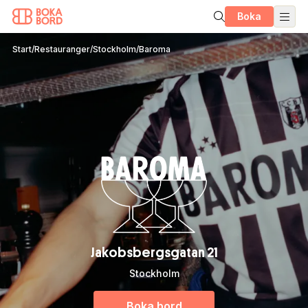
Boka
Start
/
Restauranger
/
Stockholm
/
Baroma
Jakobsbergsgatan 21
Stockholm
Boka bord