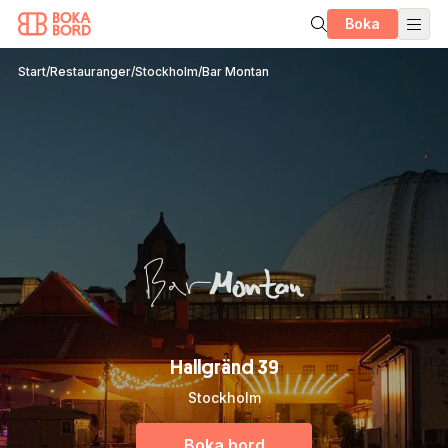
Boka
Start
/
Restauranger
/
Stockholm
/
Bar Montan
Hallgränd 39
Stockholm
Boka bord