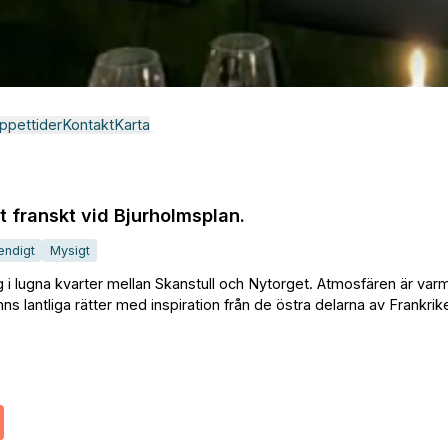
ppettider
Kontakt
Karta
t franskt vid Bjurholmsplan.
endigt
Mysigt
 i lugna kvarter mellan Skanstull och Nytorget. Atmosfären är var
s lantliga rätter med inspiration från de östra delarna av Frankr