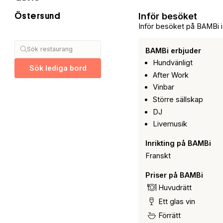
Inför besöket
Östersund
Inför besöket på BAMBi 
Sök restaurang
BAMBi erbjuder
Hundvänligt
Sök lediga bord
After Work
Vinbar
Större sällskap
DJ
Livemusik
Inrikting på BAMBi
Franskt
Priser på BAMBi
Huvudrätt
Ett glas vin
Förrätt