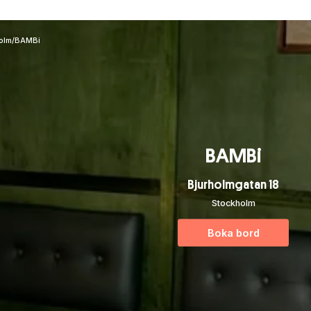
olm
/
BAMBi
BAMBi
Bjurholmgatan 18
Stockholm
Boka bord