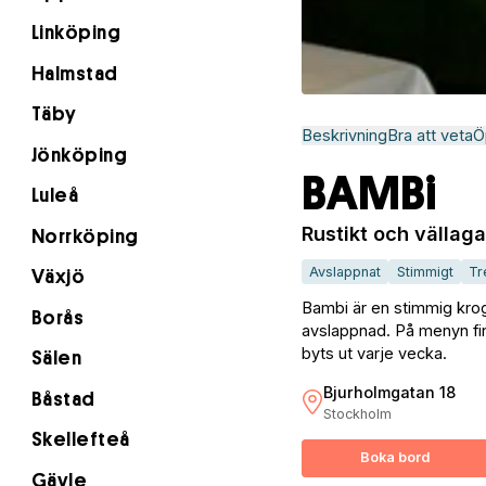
Linköping
Halmstad
Täby
Beskrivning
Bra att veta
Ö
Jönköping
BAMBi
Luleå
Rustikt och vällaga
Norrköping
Avslappnat
Stimmigt
Tr
Växjö
Bambi är en stimmig krog
Borås
avslappnad. På menyn finn
byts ut varje vecka.
Sälen
Bjurholmgatan 18
Båstad
Stockholm
Skellefteå
Boka bord
Gävle