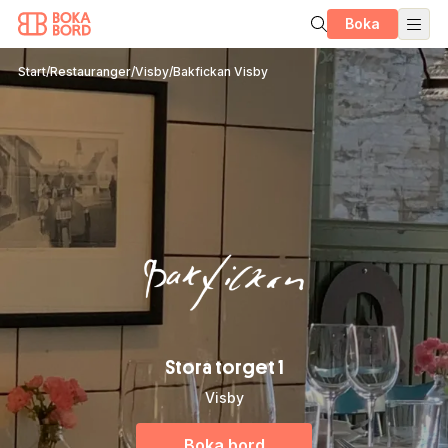
Boka
Start
/
Restauranger
/
Visby
/
Bakfickan Visby
Stora torget 1
Visby
Boka bord