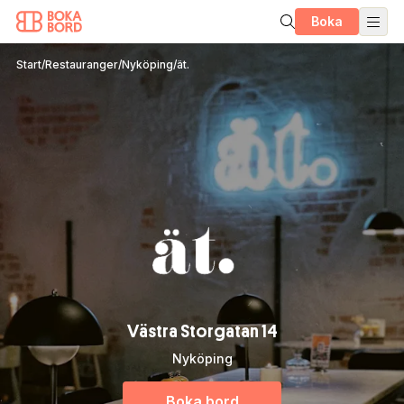
Boka
Start
/
Restauranger
/
Nyköping
/
ät.
Västra Storgatan 14
Nyköping
Boka bord