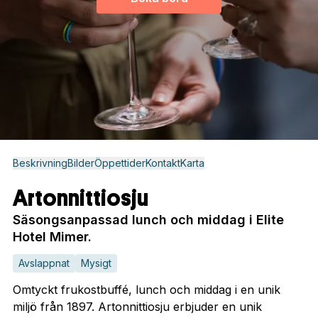
Beskrivning
Bilder
Öppettider
Kontakt
Karta
Artonnittiosju
Säsongsanpassad lunch och middag i Elite
Hotel Mimer.
Avslappnat
Mysigt
Omtyckt frukostbuffé, lunch och middag i en unik
miljö från 1897. Artonnittiosju erbjuder en unik