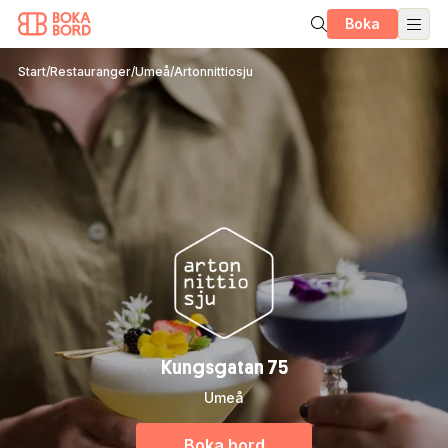
Boka
Start
/
Restauranger
/
Umeå
/
Artonnittiosju
Kungsgatan 75
Umeå
Boka bord