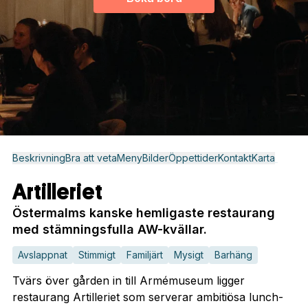
Beskrivning
Bra att veta
Meny
Bilder
Öppettider
Kontakt
Karta
Artilleriet
Östermalms kanske hemligaste restaurang
med stämningsfulla AW-kvällar.
Avslappnat
Stimmigt
Familjärt
Mysigt
Barhäng
Tvärs över gården in till Armémuseum ligger
restaurang Artilleriet som serverar ambitiösa lunch-