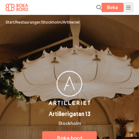
Boka
Start
/
Restauranger
/
Stockholm
/
Artilleriet
Artillerigatan 13
Stockholm
Boka bord