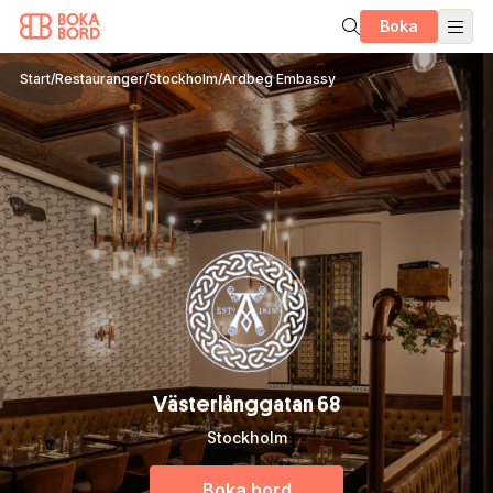
Boka
Start
/
Restauranger
/
Stockholm
/
Ardbeg Embassy
Västerlånggatan 68
Stockholm
Boka bord