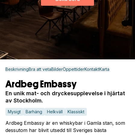
Beskrivning
Bra att veta
Bilder
Öppettider
Kontakt
Karta
Ardbeg Embassy
En unik mat- och dryckesupplevelse i hjärtat
av Stockholm.
Mysigt
Barhäng
Helkväll
Klassiskt
Ardbeg Embassy är en whiskybar i Gamla stan, som
dessutom har blivit utsedd till Sveriges bästa