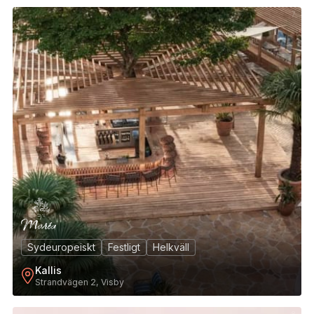
7
Sydeuropeiskt
Festligt
Helkväll
Kallis
Strandvägen 2, Visby