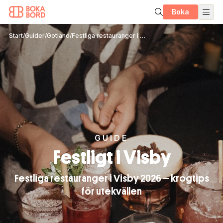
Boka
Start
/
Guider
/
Gotland
/
Festliga restauranger i Visby – krogtips för utekvällen
GUIDE
Festligt i Visby
Festliga restauranger i Visby 2026 – krogtips
för utekvällen