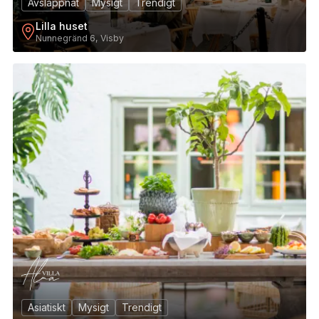
Avslappnat
Mysigt
Trendigt
Lilla huset
Nunnegränd 6, Visby
3
Asiatiskt
Mysigt
Trendigt