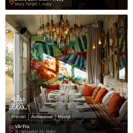
Stora Torget 1, Visby
5
Franskt
Avslappnat
Mysigt
Vår Fru
St Hansgatan 24, Visby