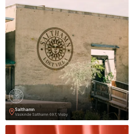
8
Salthamn
Väskinde Salthamn 697, Visby
9