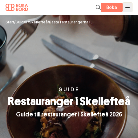
Boka
Start
/
Guider
/
Skellefteå
/
Bästa restaurangerna i Skellefteå – våra tips
GUIDE
Restauranger i Skellefteå
Guide till restauranger i Skellefteå 2026