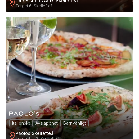
The Bishops Arms Skellefteå
Torget 6, Skellefteå
3
Italienskt
Avslappnat
Barnvänligt
Paolos Skellefteå
Torggatan 3, Skellefteå