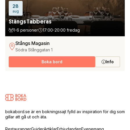
28
aug
Stångs Tabberas
1-6 personer
17:00-20:00 fredag
Stångs Magasin
Södra Stånggatan 1
Boka bord
Info
bokabord.se är en bokningssajt fylld av inspiration för dig som
gillar att gå ut och äta.
Restauranger
Guider
Artiklar
Erbjudanden
Evenemang