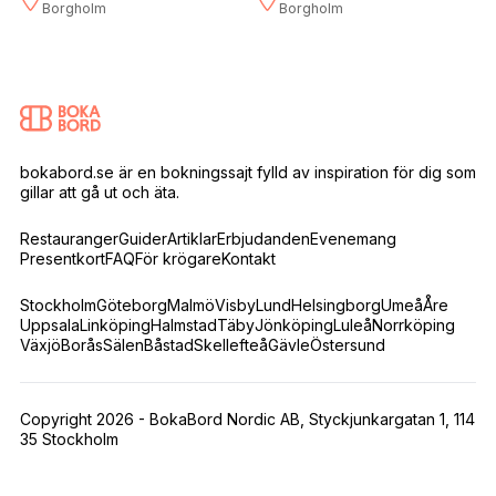
Borgholm
Borgholm
bokabord.se är en bokningssajt fylld av inspiration för dig som
gillar att gå ut och äta.
Restauranger
Guider
Artiklar
Erbjudanden
Evenemang
Presentkort
FAQ
För krögare
Kontakt
Stockholm
Göteborg
Malmö
Visby
Lund
Helsingborg
Umeå
Åre
Uppsala
Linköping
Halmstad
Täby
Jönköping
Luleå
Norrköping
Växjö
Borås
Sälen
Båstad
Skellefteå
Gävle
Östersund
Copyright 2026 - BokaBord Nordic AB, Styckjunkargatan 1, 114
35 Stockholm